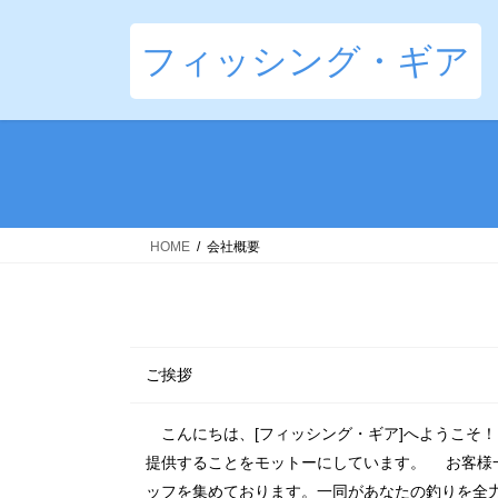
コ
ナ
ン
ビ
フィッシング・ギア
テ
ゲ
ン
ー
ツ
シ
へ
ョ
ス
ン
キ
に
ッ
移
HOME
会社概要
プ
動
ご挨拶
こんにちは、[フィッシング・ギア]へようこそ
提供することをモットーにしています。 お客様
ッフを集めております。一同があなたの釣りを全